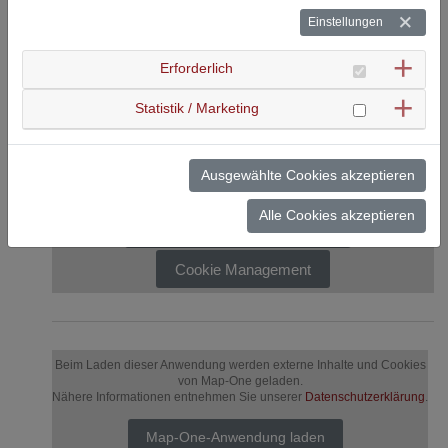
Einstellungen
Erforderlich
Unser Imagefilm!
Statistik / Marketing
Beim Laden des Videos werden externe Inhalte und Cookies von
YouTube geladen.
Nähere Informationen entnehmen Sie unserer
Ausgewählte Cookies akzeptieren
Datenschutzerklärung
.
Alle Cookies akzeptieren
Dieses YouTube-Video laden
Cookie Management
Beim Laden dieser Anwendung werden externe Inhalte und Cookies
von Map-One geladen.
Nähere Informationen entnehmen Sie unserer
Datenschutzerklärung
.
Map-One-Anwendung laden