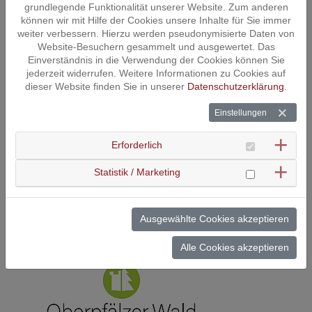
grundlegende Funktionalität unserer Website. Zum anderen
Datenschutzerklärung
.
können wir mit Hilfe der Cookies unsere Inhalte für Sie immer
weiter verbessern. Hierzu werden pseudonymisierte Daten von
Dieses YouTube-Video laden
Website-Besuchern gesammelt und ausgewertet. Das
Einverständnis in die Verwendung der Cookies können Sie
Cookie Management
jederzeit widerrufen. Weitere Informationen zu Cookies auf
dieser Website finden Sie in unserer
Datenschutzerklärung
.
Einstellungen
Beim Laden dieser Anwendung werden externe Inhalte und Cookies
Erforderlich
von Map-One geladen.
Nähere Informationen entnehmen Sie unserer
Datenschutzerklärung
.
Statistik / Marketing
Map-One-Anwendung laden
Cookie Management
Ausgewählte Cookies akzeptieren
Alle Cookies akzeptieren