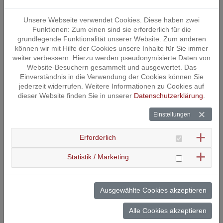
Unsere Webseite verwendet Cookies. Diese haben zwei
Unser Imagefilm!
Funktionen: Zum einen sind sie erforderlich für die
grundlegende Funktionalität unserer Website. Zum anderen
können wir mit Hilfe der Cookies unsere Inhalte für Sie immer
Beim Laden des Videos werden externe Inhalte und Cookies von
weiter verbessern. Hierzu werden pseudonymisierte Daten von
YouTube geladen.
Website-Besuchern gesammelt und ausgewertet. Das
Nähere Informationen entnehmen Sie unserer
Datenschutzerklärung
.
Einverständnis in die Verwendung der Cookies können Sie
jederzeit widerrufen. Weitere Informationen zu Cookies auf
dieser Website finden Sie in unserer
Datenschutzerklärung
.
Dieses YouTube-Video laden
Einstellungen
Cookie Management
Erforderlich
Statistik / Marketing
Beim Laden dieser Anwendung werden externe Inhalte und Cookies
von Map-One geladen.
Nähere Informationen entnehmen Sie unserer
Datenschutzerklärung
.
Ausgewählte Cookies akzeptieren
Map-One-Anwendung laden
Alle Cookies akzeptieren
Cookie Management