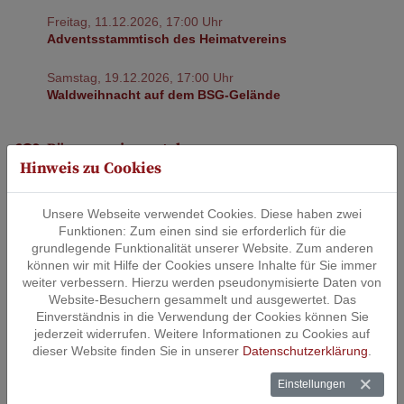
Freitag, 11.12.2026, 17:00 Uhr
Adventsstammtisch des Heimatvereins
Samstag, 19.12.2026, 17:00 Uhr
Waldweihnacht auf dem BSG-Gelände
Bürgerserviceportal
Hinweis zu Cookies
Viele Behördengänge lassen sich online in unserem
Bürgerserviceportal erledigen.
Unsere Webseite verwendet Cookies. Diese haben zwei
Funktionen: Zum einen sind sie erforderlich für die
Ratsinformationssystem
grundlegende Funktionalität unserer Website. Zum anderen
können wir mit Hilfe der Cookies unsere Inhalte für Sie immer
Hier finden Sie die Sitzungstermine und weitere
weiter verbessern. Hierzu werden pseudonymisierte Daten von
Informationen aus der Arbeit der politischen Gremien.
Website-Besuchern gesammelt und ausgewertet. Das
Einverständnis in die Verwendung der Cookies können Sie
jederzeit widerrufen. Weitere Informationen zu Cookies auf
Mängelmelder
dieser Website finden Sie in unserer
Datenschutzerklärung
.
Helfen Sie mit, unser gepflegtes Ortsbild zu erhalten.
Einstellungen